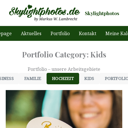
Skylightphotos
page
Aktuelles
Portfolio
Kontakt
Meine Kal
Portfolio Category: Kids
Portfolio – unsere Arbeitsgebiete
SINESS
FAMILIE
HOCHZEIT
KIDS
PORTFOLI