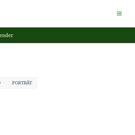
ender
O
PORTRÄT