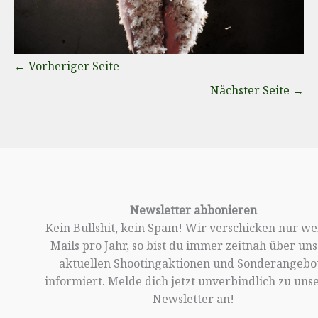
←
Vorheriger Seite
Nächster Seite
→
Newsletter abbonieren
Kein Bullshit, kein Spam! Wir verschicken nur w
Mails pro Jahr, so bist du immer zeitnah über un
aktuellen Shootingaktionen und Sonderangebo
informiert. Melde dich jetzt unverbindlich zu un
Newsletter an!