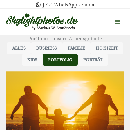
Zum
Jetzt WhatsApp senden
Inhalt
springen
Portfolio – unsere Arbeitsgebiete
ALLES
BUSINESS
FAMILIE
HOCHZEIT
KIDS
PORTFOLIO
PORTRÄT