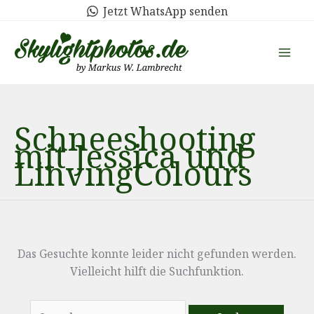
Zum
Jetzt WhatsApp senden
Inhalt
springen
Schneeshooting
mit Jessica und
LinvingColours
Das Gesuchte konnte leider nicht gefunden werden.
Vielleicht hilft die Suchfunktion.
Suchen