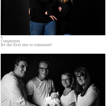
×
Comments
Be the first one to comment!