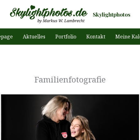
Skylightphotos
page
Aktuelles
Portfolio
Kontakt
Meine Kal
Familienfotografie