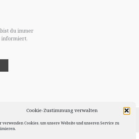
 bist du immer
informiert.
!
Cookie-Zustimmung verwalten
fen • Copyright © 2026 Skylightphotos
r verwenden Cookies, um unsere Website und unseren Service zu
timieren.