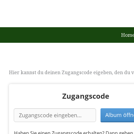
Zum
Inhalt
springen
Home
Hier kannst du deinen Zugangscode eigeben, den du 
Zugangscode
Haben Sie einen Zugangscode erhalten? Dann geben 