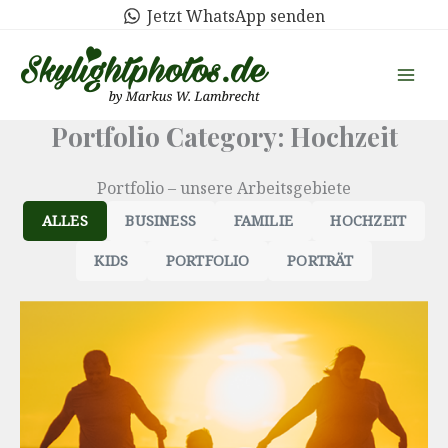
Zum
Jetzt WhatsApp senden
Inhalt
springen
Portfolio Category: Hochzeit
Portfolio – unsere Arbeitsgebiete
ALLES
BUSINESS
FAMILIE
HOCHZEIT
KIDS
PORTFOLIO
PORTRÄT