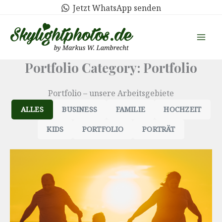
Zum
Jetzt WhatsApp senden
Inhalt
springen
Portfolio Category: Portfolio
Portfolio – unsere Arbeitsgebiete
ALLES
BUSINESS
FAMILIE
HOCHZEIT
KIDS
PORTFOLIO
PORTRÄT